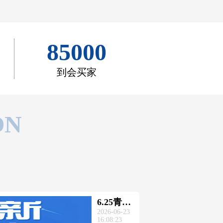
85000
到会买家
ON
6.25青岛
2026-06-23
见！
16:08:23