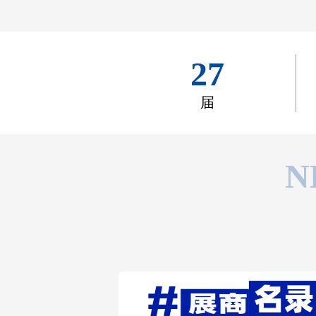
27
届
N