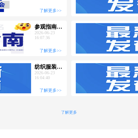
纺博会，品牌齐
聚青岛，纺织服
了解更多>>
装盛宴即将启
幕！
参观指南丨
2026CSITE
2026-06-23
16:07:36
山东纺博会
参观全攻略
了解更多>>
纺织服装人
2026-06-23
集结！
16:04:40
2026CSITE
山东纺博会
了解更多>>
6月25-27日
相约青岛红
岛馆
了解更多